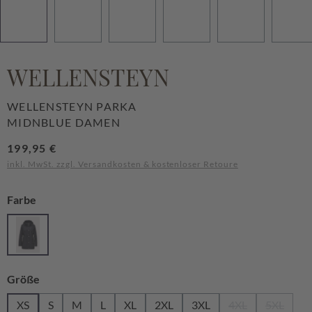
WELLENSTEYN
WELLENSTEYN PARKA
MIDNBLUE DAMEN
Regulärer Preis:
199,95 €
inkl. MwSt. zzgl. Versandkosten & kostenloser Retoure
auswählen
Farbe
Midnblue
auswählen
Größe
XS
S
M
L
XL
2XL
3XL
4XL
5XL