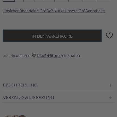
(Diese Option ist 
(Diese Op
Unsicher über deine Größe? Nutze unsere
Größentabelle
.
IN DEN WARENKORB
oder
in unseren
Pier14 Stores
einkaufen
BESCHREIBUNG
VERSAND & LIEFERUNG