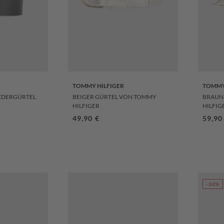
TOMMY HILFIGER
TOMMY
LEDERGÜRTEL
BEIGER GÜRTEL VON TOMMY
BRAUN
HILFIGER
HILFIG
s:
Regulärer Preis:
49,90 €
Regul
59,90
-30%