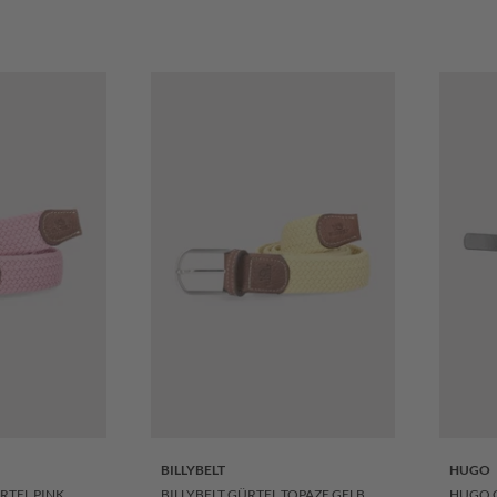
BILLYBELT
HUGO
RTEL PINK
BILLYBELT GÜRTEL TOPAZE GELB
HUGO 