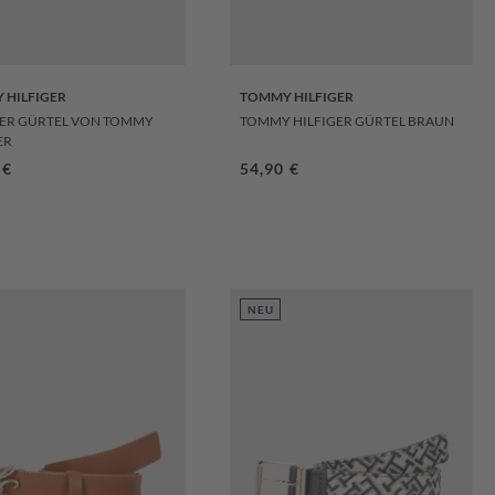
 HILFIGER
TOMMY HILFIGER
ER GÜRTEL VON TOMMY
TOMMY HILFIGER GÜRTEL BRAUN
ER
ärer Preis:
 €
Regulärer Preis:
54,90 €
NEU