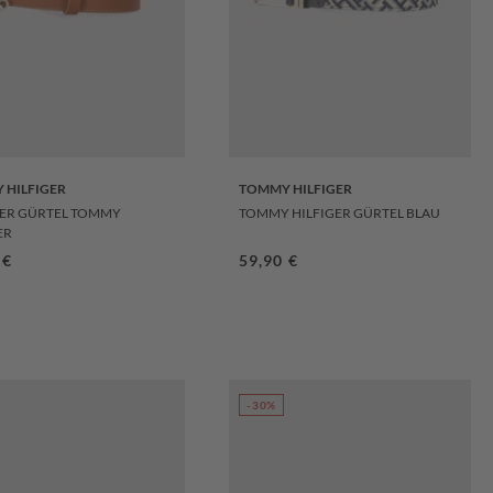
 HILFIGER
TOMMY HILFIGER
ER GÜRTEL TOMMY
TOMMY HILFIGER GÜRTEL BLAU
ER
ärer Preis:
 €
Regulärer Preis:
59,90 €
-30%