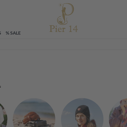
zettel
S
% SALE
L