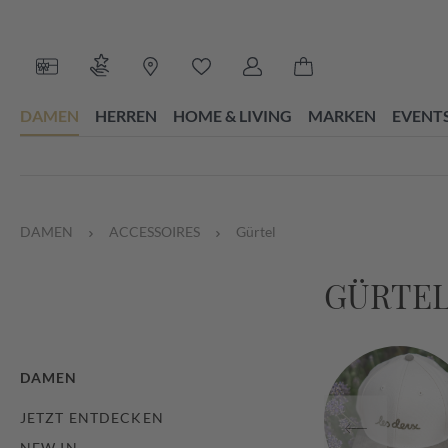
 Hauptinhalt springen
Zur Suche springen
Zur Hauptnavigation springen
Du hast 0 Produkte auf dem Merk
DAMEN
HERREN
HOME & LIVING
MARKEN
EVENT
DAMEN
ACCESSOIRES
Gürtel
GÜRTE
DAMEN
JETZT ENTDECKEN
NEW IN