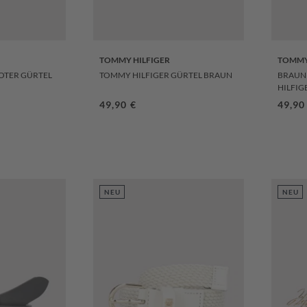
TOMMY HILFIGER
TOMMY
OTER GÜRTEL
TOMMY HILFIGER GÜRTEL BRAUN
BRAUN
HILFIG
s:
Regulärer Preis:
49,90 €
Regul
49,90
NEU
NEU