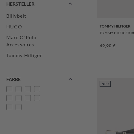
HERSTELLER
Billybelt
HUGO
TOMMY HILFIGER
TOMMY HILFIGER R
Marc O´Polo
Accessoires
Regulärer Prei
49,90 €
Tommy Hilfiger
FARBE
NEU