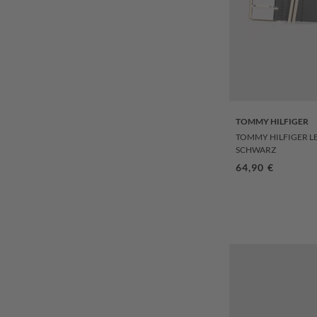
TOMMY HILFIGER
TOMMY HILFIGER 
SCHWARZ
Regulärer Prei
64,90 €