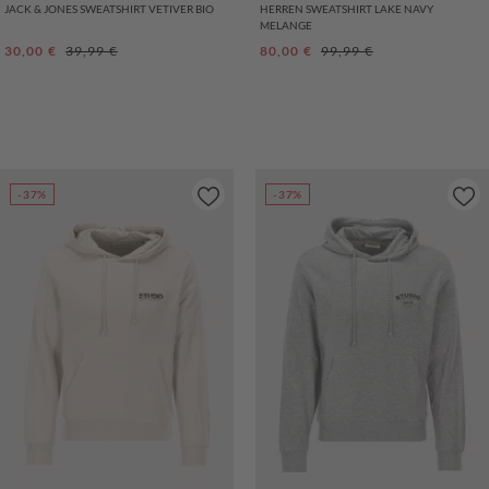
JACK & JONES SWEATSHIRT VETIVER BIO
HERREN SWEATSHIRT LAKE NAVY
MELANGE
Verkaufspreis:
Regulärer Preis:
Verkaufspreis:
Regulärer Preis:
30,00 €
39,99 €
80,00 €
99,99 €
-37%
-37%