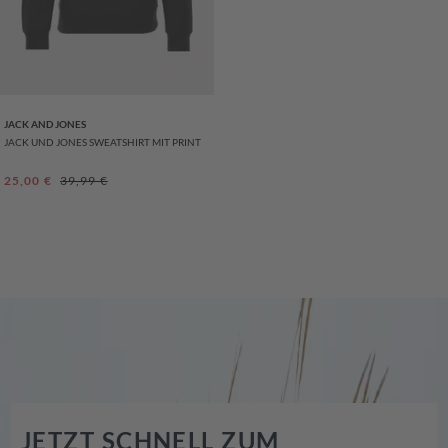
JACK AND JONES
JACK UND JONES SWEATSHIRT MIT PRINT
Verkaufspreis:
Regulärer Preis:
25,00 €
39,99 €
JETZT SCHNELL ZUM