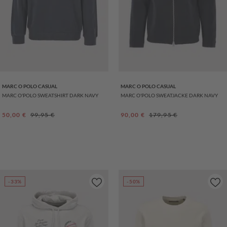
MARC O POLO CASUAL
MARC O POLO CASUAL
MARC O'POLO SWEATSHIRT DARK NAVY
MARC O'POLO SWEATJACKE DARK NAVY
Verkaufspreis:
Regulärer Preis:
Verkaufspreis:
Regulärer Preis:
50,00 €
99,95 €
90,00 €
179,95 €
-33%
-50%