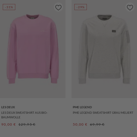
-31%
-29%
LES DEUX
PME LEGEND
LES DEUX SWEATSHIRT AUS BIO-
PME LEGEND SWEATSHIRT GRAU MELIERT
BAUMWOLLE
Verkaufspreis:
Regulärer Preis:
Verkaufspreis:
Regulärer Preis:
90,00 €
129,95 €
50,00 €
69,99 €