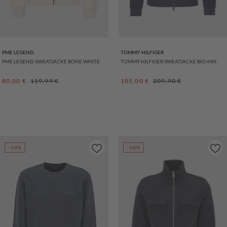
PME LEGEND
TOMMY HILFIGER
PME LEGEND SWEATJACKE BONE WHITE
TOMMY HILFIGER SWEATJACKE BIO-MIX
Verkaufspreis:
Regulärer Preis:
Verkaufspreis:
Regulärer Preis:
80,00 €
119,99 €
105,00 €
209,90 €
-50%
-50%