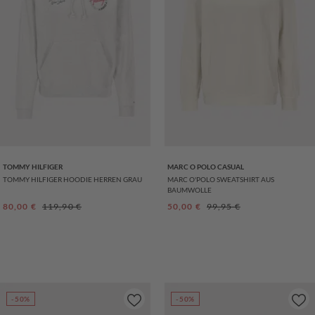
TOMMY HILFIGER
MARC O POLO CASUAL
TOMMY HILFIGER HOODIE HERREN GRAU
MARC O'POLO SWEATSHIRT AUS
BAUMWOLLE
Verkaufspreis:
Regulärer Preis:
Verkaufspreis:
Regulärer Preis:
80,00 €
119,90 €
50,00 €
99,95 €
-50%
-50%