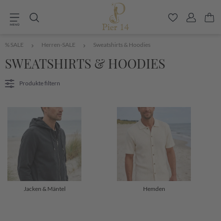
Zum Hauptinhalt springen
Du hast 0 P
MENÜ
% SALE
Herren-SALE
Sweatshirts & Hoodies
SWEATSHIRTS & HOODIES
Produkte filtern
Jacken & Mäntel
Hemden