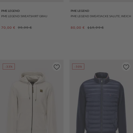
PME LEGEND
PME LEGEND
PME LEGEND SWEATSHIRT GRAU
PME LEGEND SWEATJACKE SALUTE, WEICH
Verkaufspreis:
Regulärer Preis:
Verkaufspreis:
Regulärer Preis:
70,00 €
99,99 €
80,00 €
119,99 €
-33%
-50%