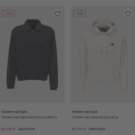
-50%
-50%
TOMMY HILFIGER
TOMMY HILFIGER
TOMMY HILFIGER SWEATJACKE WEICH
TOMMY HILFIGER HOODIE GELB
Verkaufspreis:
Regulärer Preis:
Verkaufspreis:
Regulärer Preis:
65,00 €
129,90 €
80,00 €
159,90 €