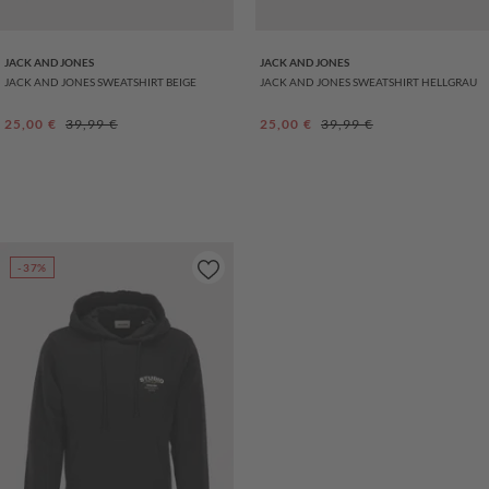
JACK AND JONES
JACK AND JONES
JACK AND JONES SWEATSHIRT BEIGE
JACK AND JONES SWEATSHIRT HELLGRAU
Verkaufspreis:
Regulärer Preis:
Verkaufspreis:
Regulärer Preis:
25,00 €
39,99 €
25,00 €
39,99 €
-37%