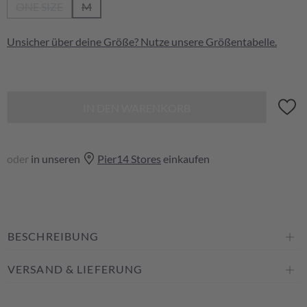
ONE SIZE
M
(Diese Option ist zurzeit nicht verfügbar.)
(Diese Option ist zurzeit nicht verfügbar.)
Unsicher über deine Größe? Nutze unsere
Größentabelle
.
IN DEN WARENKORB
oder
in unseren
Pier14 Stores
einkaufen
BESCHREIBUNG
VERSAND & LIEFERUNG