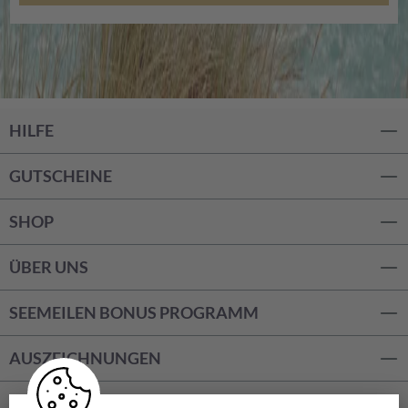
HILFE
GUTSCHEINE
SHOP
ÜBER UNS
SEEMEILEN BONUS PROGRAMM
AUSZEICHNUNGEN
ZAHLUNGSARTEN