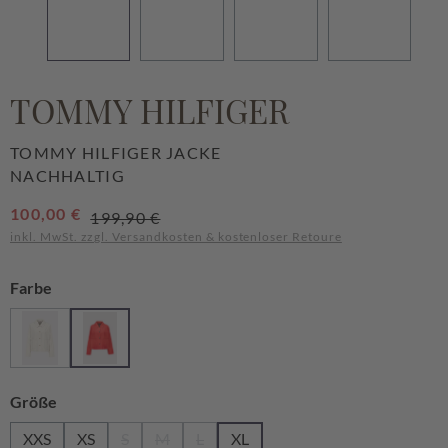
TOMMY HILFIGER
TOMMY HILFIGER JACKE
NACHHALTIG
Verkaufspreis:
100,00 €
Regulärer Preis:
199,90 €
inkl. MwSt. zzgl. Versandkosten & kostenloser Retoure
auswählen
Farbe
Beige
Orange
(Diese Option ist zurzeit nicht verfügbar.)
auswählen
Größe
XXS
XS
S
M
L
XL