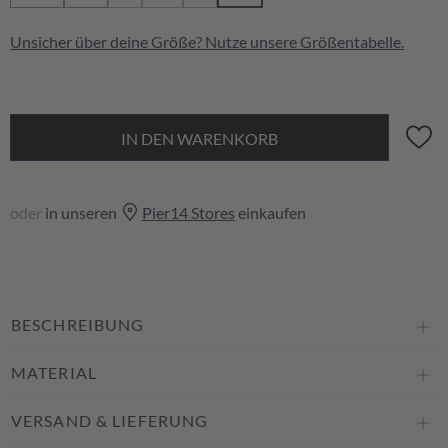
(Diese Option ist zurzeit nicht verfügbar.)
(Diese Option ist zurzeit nicht verfügbar.)
(Diese Option ist zurzeit nicht verfügbar.
Unsicher über deine Größe? Nutze unsere
Größentabelle
.
IN DEN WARENKORB
oder
in unseren
Pier14 Stores
einkaufen
BESCHREIBUNG
MATERIAL
VERSAND & LIEFERUNG