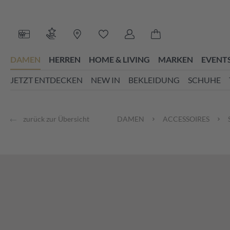
 Hauptinhalt springen
Zur Suche springen
Zur Hauptnavigation springen
Du hast 0 Produkte auf dem Merk
DAMEN
HERREN
HOME & LIVING
MARKEN
EVENT
JETZT ENTDECKEN
NEW IN
BEKLEIDUNG
SCHUHE
zurück zur Übersicht
DAMEN
ACCESSOIRES