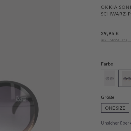
OKKIA SON
SCHWARZ-P
Regulärer Preis
29,95 €
inkl. MwSt. zzgl
auswähl
Farbe
Black
Bl
(Diese Optio
auswäh
Größe
ONE SIZE
Unsicher über