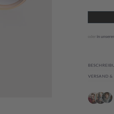
oder
in unsere
BESCHREIB
VERSAND &