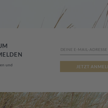
ZUM
MELDEN
nen und
JETZT ANMEL