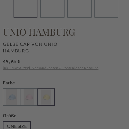
UNIO HAMBURG
GELBE CAP VON UNIO
HAMBURG
Regulärer Preis:
49,95 €
inkl. MwSt. zzgl. Versandkosten & kostenloser Retoure
auswählen
Farbe
Friendly sky
New lolly pop
Vanilla
auswählen
Größe
ONE SIZE