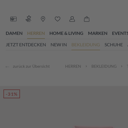
 Hauptinhalt springen
Zur Suche springen
Zur Hauptnavigation springen
Du hast 0 Produkte auf dem Merk
DAMEN
HERREN
HOME & LIVING
MARKEN
EVENT
JETZT ENTDECKEN
NEW IN
BEKLEIDUNG
SCHUHE
zurück zur Übersicht
HERREN
BEKLEIDUNG
-31%