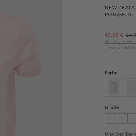
NEW ZEAL
POLOSHIRT
Verkaufspreis:
Regu
45,00 €
64,
inkl. MwSt. zzgl
Dieser Artikel is
auswähl
Farbe
Classic ar
L
(Diese Optio
(D
auswäh
Größe
S
M
L
(Diese Option 
(Diese O
(D
Unsicher über