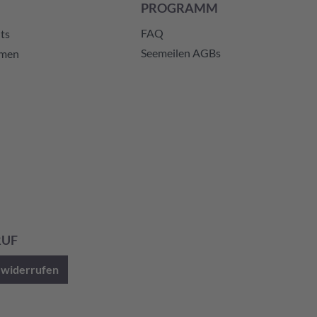
PROGRAMM
FAQ
ts
Seemeilen AGBs
hmen
RUF
 widerrufen