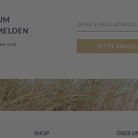
ZUM
MELDEN
nen und
JETZT ANMEL
SHOP
ÜBER U