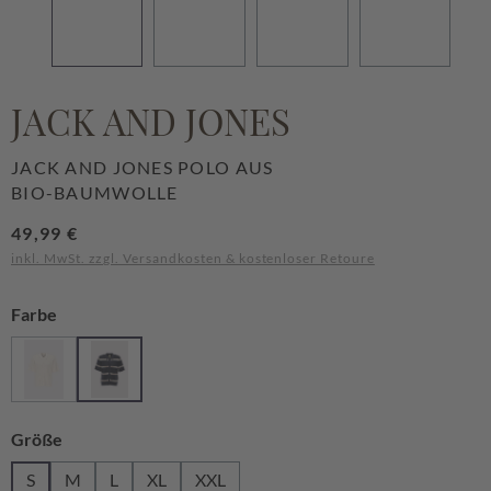
JACK AND JONES
JACK AND JONES POLO AUS
BIO-BAUMWOLLE
Regulärer Preis:
49,99 €
inkl. MwSt. zzgl. Versandkosten & kostenloser Retoure
auswählen
Farbe
Sea salt
Sky captain/sea salt
(Diese Option ist zurzeit nicht verfügbar.)
auswählen
Größe
S
M
L
XL
XXL