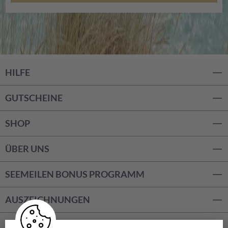
HILFE
GUTSCHEINE
SHOP
ÜBER UNS
SEEMEILEN BONUS PROGRAMM
AUSZEICHNUNGEN
ZAHLUNGSARTEN