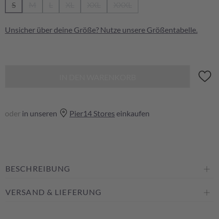
S
M
L
XL
XXL
XXXL
(Diese Option ist zurzeit nicht verfügbar.)
(Diese Option ist zurzeit nicht verfügbar.)
(Diese Option ist zurzeit nicht verfügbar.)
(Diese Option ist zurzeit nicht verfügbar.)
(Diese Option ist zurzeit nicht verfügbar.)
(Diese Option ist zurzeit nicht v
Unsicher über deine Größe? Nutze unsere
Größentabelle
.
IN DEN WARENKORB
oder
in unseren
Pier14 Stores
einkaufen
BESCHREIBUNG
VERSAND & LIEFERUNG