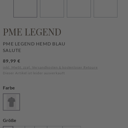
PME LEGEND
PME LEGEND HEMD BLAU
SALUTE
Regulärer Preis:
89,99 €
inkl. MwSt. zzgl. Versandkosten & kostenloser Retoure
Dieser Artikel ist leider ausverkauft
auswählen
Farbe
Salute
(Diese Option ist zurzeit nicht verfügbar.)
auswählen
Größe