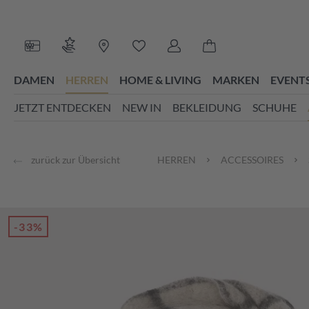
 Hauptinhalt springen
Zur Suche springen
Zur Hauptnavigation springen
Du hast 0 Produkte auf dem Merk
DAMEN
HERREN
HOME & LIVING
MARKEN
EVENT
JETZT ENTDECKEN
NEW IN
BEKLEIDUNG
SCHUHE
zurück zur Übersicht
HERREN
ACCESSOIRES
-33%