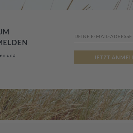
ZUM
MELDEN
nen und
JETZT ANMEL