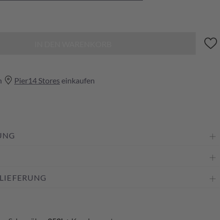
IN DEN WARENKORB
n
Pier14 Stores
einkaufen
UNG
 LIEFERUNG