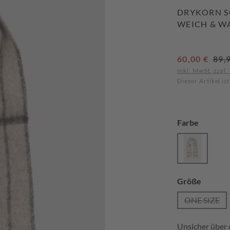
DRYKORN S
WEICH & W
Verkaufspreis:
Regu
60,00 €
89,
inkl. MwSt. zzgl
Dieser Artikel is
auswähl
Farbe
Brown
(Diese Optio
auswäh
Größe
ONE SIZE
(Diese Op
Unsicher über